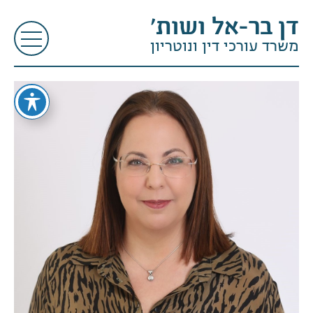
דן בר-אל ושות׳
משרד עורכי דין ונוטריון