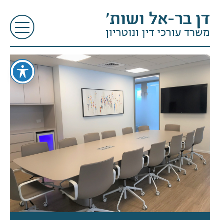
דן בר-אל ושות׳
משרד עורכי דין ונוטריון