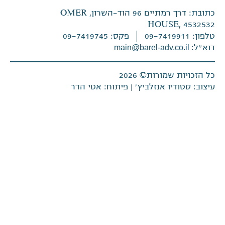
כתובת: דרך רמתיים 96 הוד-השרון, OMER
HOUSE, 4532532
טלפון: 09-7419911
פקס: 09-7419745
דוא״ל:
main@barel-adv.co.il
כל הזכויות שמורות© 2026
עיצוב: סטודיו אנזלביץ׳
|
פיתוח: אטי הדר